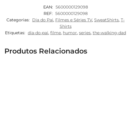
EAN:
5600000129098
REF:
5600000129098
Categorias:
Dia do Pai
,
Filmes e Séries TV
,
SweatShirts
,
T-
Shirts
Etiquetas:
dia-do-pai
,
filme
,
humor
,
series
,
the-walking-dad
Produtos Relacionados