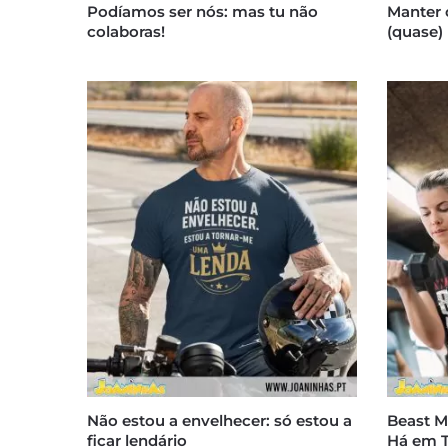
Podíamos ser nós: mas tu não
Manter 
colaboras!
(quase)
Não estou a envelhecer: só estou a
Beast M
ficar lendário
Há em T