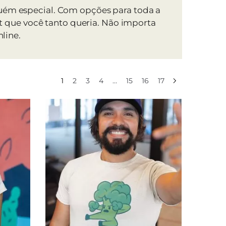
guém especial. Com opções para toda a
irt que você tanto queria. Não importa
nline.
1
2
3
4
…
15
16
17