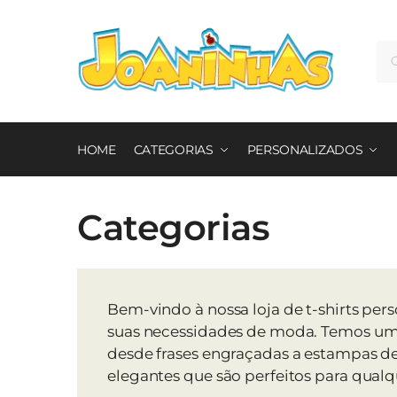
Skip
Skip
to
to
Pe
Pe
navigation
content
por
HOME
CATEGORIAS
PERSONALIZADOS
Categorias
Bem-vindo à nossa loja de t-shirts pe
suas necessidades de moda. Temos uma 
desde frases engraçadas a estampas de a
elegantes que são perfeitos para qualq