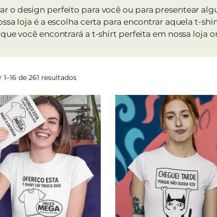
rar o design perfeito para você ou para presentear al
nossa loja é a escolha certa para encontrar aquela t-sh
 que você encontrará a t-shirt perfeita em nossa loja o
Ordenado
 1–16 de 261 resultados
por
mais
recentes