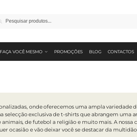
squisar
squisa
:
FAÇA VOCÊ MESMO
PROMOÇÕES
BLOG
CONTACTOS
rsonalizadas, onde oferecemos uma ampla variedade de
selecção exclusiva de t-shirts que abrangem uma amp
nimais, de futebol a religião e muito mais. A nossa c
uer ocasião e vão deixar você se destacar da multidão