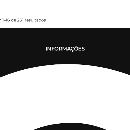
Ordenado
 1–16 de 261 resultados
por
mais
recentes
INFORMAÇÕES