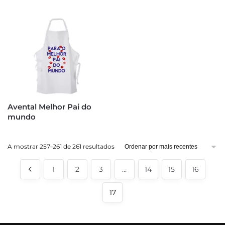
Avental Melhor Pai do
mundo
Ordenado
A mostrar 257–261 de 261 resultados
por
mais
1
2
3
…
14
15
16
recentes
17