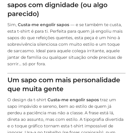
sapos com dignidade (ou algo
parecido)
Sim,
Custa-me engolir sapos
— e se também te custa,
esta t-shirt é para ti. Perfeita para quem já engoliu mais
sapos do que refeições quentes, esta peça é um hino à
sobrevivência silenciosa com muito estilo e um toque
de sarcasmo. Ideal para aquele colega irritante, aquele
jantar de família ou qualquer situação onde precisas de
sorrir… só por fora.
Um sapo com mais personalidade
que muita gente
O design da t-shirt
Custa-me engolir sapos
traz um
sapo impávido e sereno, bem ao estilo de quem já
perdeu a paciência mas não a classe. A frase está lá,
direta ao assunto, mas com estilo. A tipografia divertida
e o toque gráfico tornam esta t-shirt impossível de
ignorar. Usa-a no trabalho (se fores corajosa/o), num