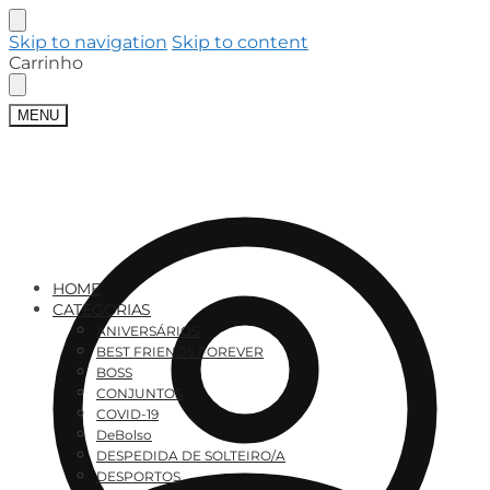
Skip to navigation
Skip to content
Carrinho
MENU
HOME
CATEGORIAS
ANIVERSÁRIOS
BEST FRIENDS FOREVER
BOSS
CONJUNTOS
COVID-19
DeBolso
DESPEDIDA DE SOLTEIRO/A
DESPORTOS