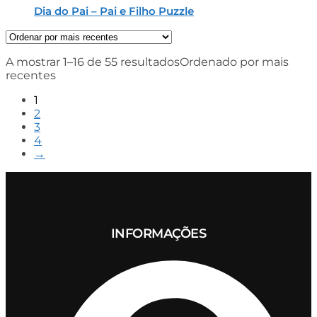
Dia do Pai – Pai e Filho Puzzle
A mostrar 1–16 de 55 resultados
Ordenado por mais
recentes
1
2
3
4
→
INFORMAÇÕES