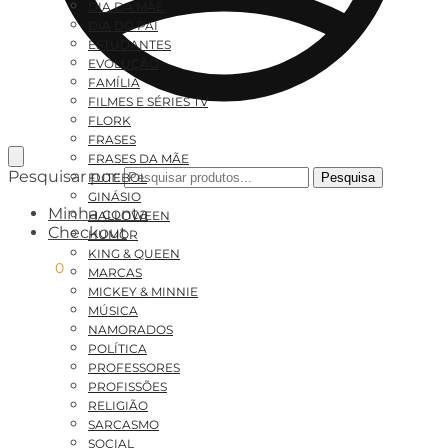
DIA DA MÃE
DIA DO PAI
ESTUDANTES
EVOLUÇÃO
FAMÍLIA
FILMES E SÉRIES TV
FLORK
FRASES
FRASES DA MÃE
Pesquisar por:
FUTEBOL
Pesquisa
GINÁSIO
Minha conta
HALLOWEEN
Checkout
HUMOR
KING & QUEEN
0,00
€
0
MARCAS
MICKEY & MINNIE
MÚSICA
NAMORADOS
POLÍTICA
PROFESSORES
PROFISSÕES
RELIGIÃO
SARCASMO
SOCIAL