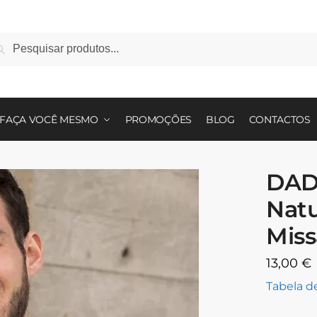
squisa
FAÇA VOCÊ MESMO
PROMOÇÕES
BLOG
CONTACTOS
DAD
Natu
Mis
13,00
€
Tabela 