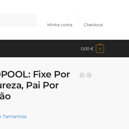
Minha conta
Checkout
0,00
€
0
POOL: Fixe Por
reza, Pai Por
são
de Tamanhos