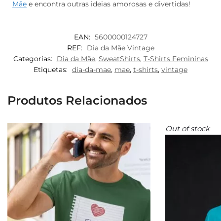
Mãe
e encontra outras ideias amorosas e divertidas!
EAN:
5600000124727
REF:
Dia da Mãe Vintage
Categorias:
Dia da Mãe
,
SweatShirts
,
T-Shirts Femininas
Etiquetas:
dia-da-mae
,
mae
,
t-shirts
,
vintage
Produtos Relacionados
Out of stock