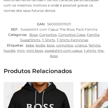
com os mesmos motivos e onde é possível gravar os
nomes dos seus futuros donos.
EAN:
5600000119211
REF:
Sweatshirt com Capuz The Boss Pack Familia
Categorias:
Boss
,
Conjuntos
,
Conjuntos Capa
,
Família
,
SweatShirts
,
T-Shirts
,
T-Shirts Femininas
Etiquetas:
bebe
,
bodie
,
boss
,
conjuntos
,
crianca
,
familia
,
hoodie
,
mini
,
mini-boss
,
sweatshirt-com-capuz
,
t-shirts
,
the-
boss
Produtos Relacionados