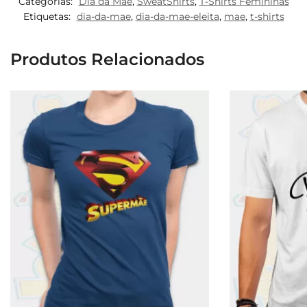
Categorias:
Dia da Mãe
,
SweatShirts
,
T-Shirts Femininas
Etiquetas:
dia-da-mae
,
dia-da-mae-eleita
,
mae
,
t-shirts
Produtos Relacionados