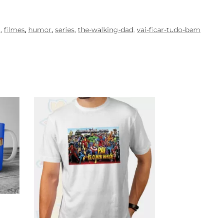
i
,
filmes
,
humor
,
series
,
the-walking-dad
,
vai-ficar-tudo-bem