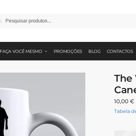
squisa
FAÇA VOCÊ MESMO
PROMOÇÕES
BLOG
CONTACTOS
The 
Can
10,00
€
Tabela 