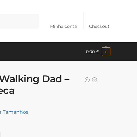
Minha conta
Checkout
0,00
€
0
Walking Dad –
eca
de Tamanhos