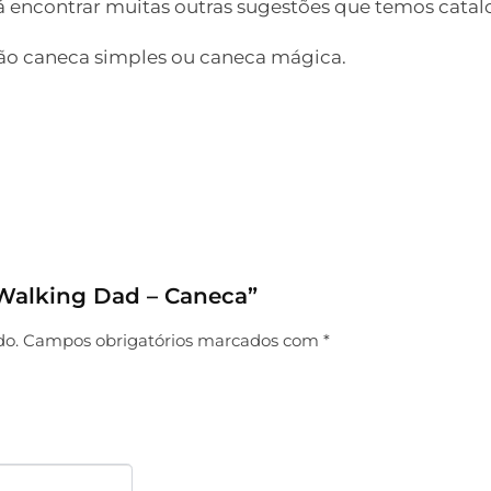
á encontrar muitas outras sugestões que temos catal
são caneca simples ou caneca mágica.
e Walking Dad – Caneca”
do.
Campos obrigatórios marcados com
*