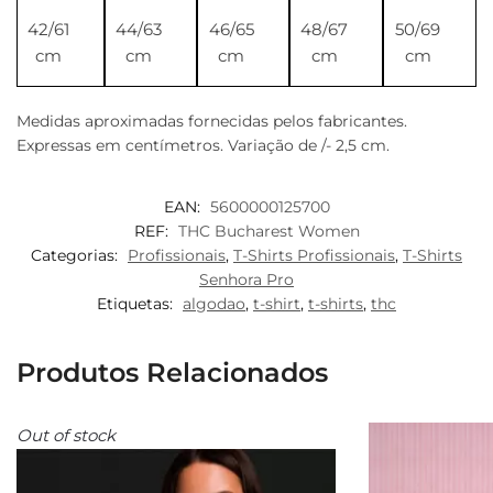
42/61
44/63
46/65
48/67
50/69
cm
cm
cm
cm
cm
Medidas aproximadas fornecidas pelos fabricantes.
Expressas em centímetros. Variação de /- 2,5 cm.
EAN:
5600000125700
REF:
THC Bucharest Women
Categorias:
Profissionais
,
T-Shirts Profissionais
,
T-Shirts
Senhora Pro
Etiquetas:
algodao
,
t-shirt
,
t-shirts
,
thc
Produtos Relacionados
Out of stock