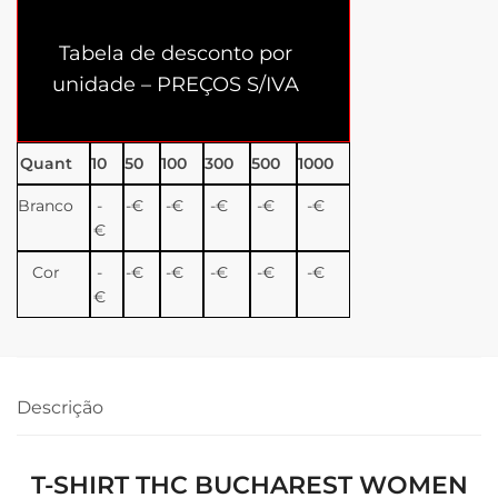
Tabela de desconto por
unidade – PREÇOS S/IVA
Quant
10
50
100
300
500
1000
Branco
-
-€
-€
-€
-€
-€
€
Cor
-
-€
-€
-€
-€
-€
€
Descrição
T-SHIRT THC BUCHAREST WOMEN