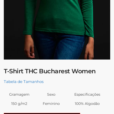
T-Shirt THC Bucharest Women
Tabela de Tamanhos
Gramagem
Sexo
Especificações
150 g/m2
Feminino
100% Algodão