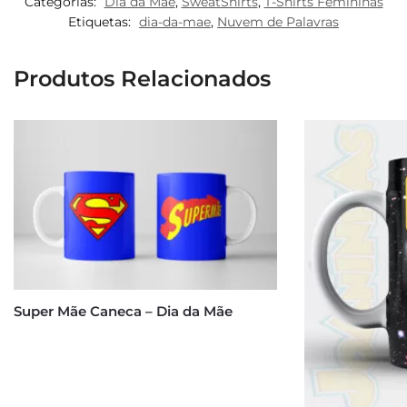
Categorias:
Dia da Mãe
,
SweatShirts
,
T-Shirts Femininas
Etiquetas:
dia-da-mae
,
Nuvem de Palavras
Produtos Relacionados
Super Mãe Caneca – Dia da Mãe