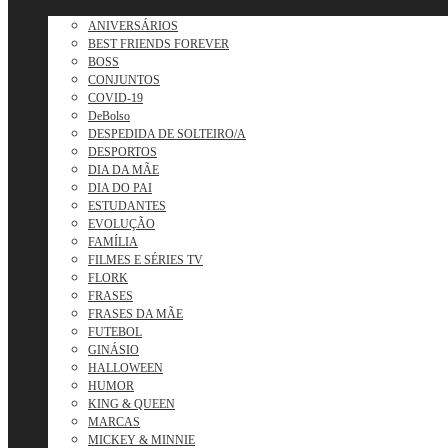
ANIVERSÁRIOS
BEST FRIENDS FOREVER
BOSS
CONJUNTOS
COVID-19
DeBolso
DESPEDIDA DE SOLTEIRO/A
DESPORTOS
DIA DA MÃE
DIA DO PAI
ESTUDANTES
EVOLUÇÃO
FAMÍLIA
FILMES E SÉRIES TV
FLORK
FRASES
FRASES DA MÃE
FUTEBOL
GINÁSIO
HALLOWEEN
HUMOR
KING & QUEEN
MARCAS
MICKEY & MINNIE