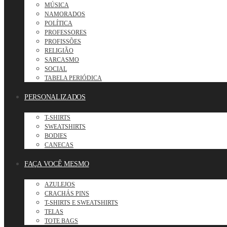
MÚSICA
NAMORADOS
POLÍTICA
PROFESSORES
PROFISSÕES
RELIGIÃO
SARCASMO
SOCIAL
TABELA PERIÓDICA
PERSONALIZADOS
T-SHIRTS
SWEATSHIRTS
BODIES
CANECAS
FAÇA VOCÊ MESMO
AZULEJOS
CRACHÁS PINS
T-SHIRTS E SWEATSHIRTS
TELAS
TOTE BAGS