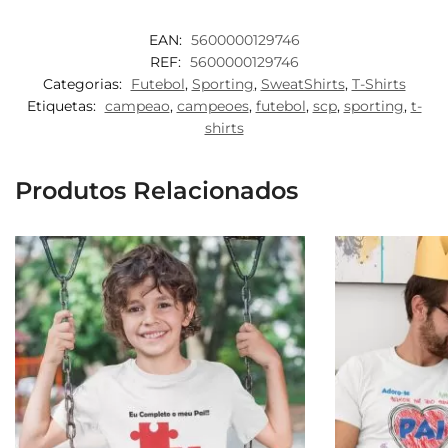
EAN:
5600000129746
REF:
5600000129746
Categorias:
Futebol
,
Sporting
,
SweatShirts
,
T-Shirts
Etiquetas:
campeao
,
campeoes
,
futebol
,
scp
,
sporting
,
t-
shirts
Produtos Relacionados