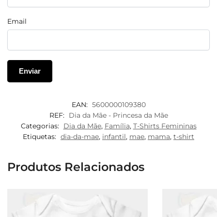
Email
EAN:
5600000109380
REF:
Dia da Mãe - Princesa da Mãe
Categorias:
Dia da Mãe
,
Família
,
T-Shirts Femininas
Etiquetas:
dia-da-mae
,
infantil
,
mae
,
mama
,
t-shirt
Produtos Relacionados