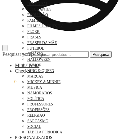
DIA DO PAI
ESTUDANTES
EVOLUÇÃO
FAMÍLIA
FILMES E SÉRIES TV
FLORK
FRASES
FRASES DA MÃE
FUTEBOL
Pesquisar por:
GINÁSIO
Pesquisa
HALLOWEEN
Minha conta
HUMOR
Checkout
KING & QUEEN
MARCAS
0,00
€
0
MICKEY & MINNIE
MÚSICA
NAMORADOS
POLÍTICA
PROFESSORES
PROFISSÕES
RELIGIÃO
SARCASMO
SOCIAL
TABELA PERIÓDICA
PERSONALIZADOS