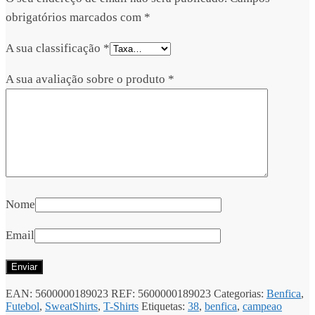
obrigatórios marcados com
*
A sua classificação
*
A sua avaliação sobre o produto
*
Nome
Email
EAN:
5600000189023
REF:
5600000189023
Categorias:
Benfica
,
Futebol
,
SweatShirts
,
T-Shirts
Etiquetas:
38
,
benfica
,
campeao