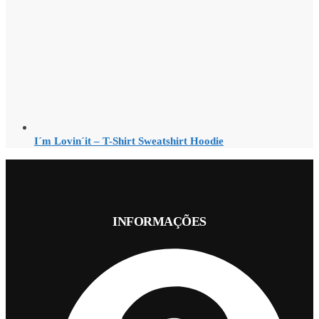
I´m Lovin´it – T-Shirt Sweatshirt Hoodie
INFORMAÇÕES