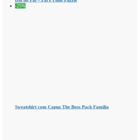
Dia do Pai – Pai e Filho Puzzle
-25%
Sweatshirt com Capuz The Boss Pack Família