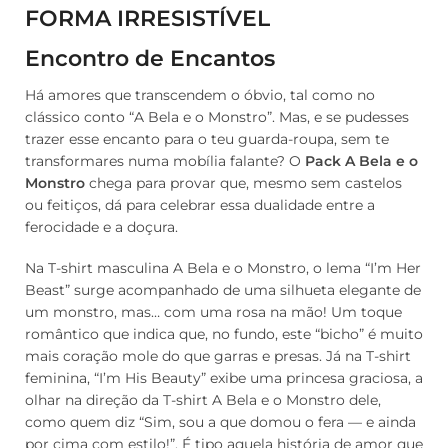
FORMA IRRESISTÍVEL
Encontro de Encantos
Há amores que transcendem o óbvio, tal como no
clássico conto “A Bela e o Monstro”. Mas, e se pudesses
trazer esse encanto para o teu guarda-roupa, sem te
transformares numa mobília falante? O
Pack A Bela e o
Monstro
chega para provar que, mesmo sem castelos
ou feitiços, dá para celebrar essa dualidade entre a
ferocidade e a doçura.
Na T-shirt masculina A Bela e o Monstro, o lema “I’m Her
Beast” surge acompanhado de uma silhueta elegante de
um monstro, mas… com uma rosa na mão! Um toque
romântico que indica que, no fundo, este “bicho” é muito
mais coração mole do que garras e presas. Já na T-shirt
feminina, “I’m His Beauty” exibe uma princesa graciosa, a
olhar na direção da T-shirt A Bela e o Monstro dele,
como quem diz “Sim, sou a que domou o fera — e ainda
por cima com estilo!”. É tipo aquela história de amor que