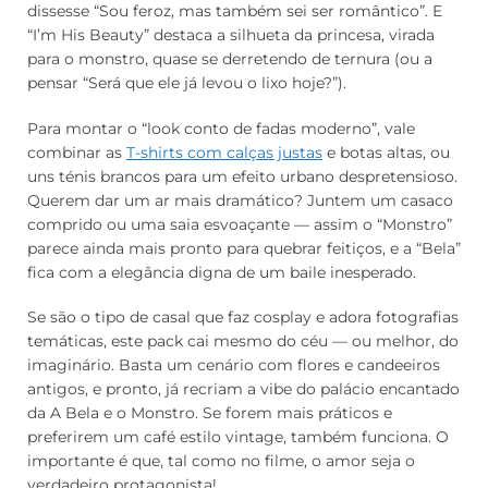
dissesse “Sou feroz, mas também sei ser romântico”. E
“I’m His Beauty” destaca a silhueta da princesa, virada
para o monstro, quase se derretendo de ternura (ou a
pensar “Será que ele já levou o lixo hoje?”).
Para montar o “look conto de fadas moderno”, vale
combinar as
T-shirts com calças justas
e botas altas, ou
uns ténis brancos para um efeito urbano despretensioso.
Querem dar um ar mais dramático? Juntem um casaco
comprido ou uma saia esvoaçante — assim o “Monstro”
parece ainda mais pronto para quebrar feitiços, e a “Bela”
fica com a elegância digna de um baile inesperado.
Se são o tipo de casal que faz cosplay e adora fotografias
temáticas, este pack cai mesmo do céu — ou melhor, do
imaginário. Basta um cenário com flores e candeeiros
antigos, e pronto, já recriam a vibe do palácio encantado
da A Bela e o Monstro. Se forem mais práticos e
preferirem um café estilo vintage, também funciona. O
importante é que, tal como no filme, o amor seja o
verdadeiro protagonista!