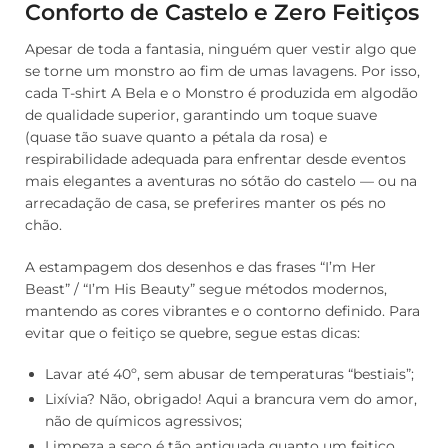
Conforto de Castelo e Zero Feitiços
Apesar de toda a fantasia, ninguém quer vestir algo que
se torne um monstro ao fim de umas lavagens. Por isso,
cada T-shirt A Bela e o Monstro é produzida em algodão
de qualidade superior, garantindo um toque suave
(quase tão suave quanto a pétala da rosa) e
respirabilidade adequada para enfrentar desde eventos
mais elegantes a aventuras no sótão do castelo — ou na
arrecadação de casa, se preferires manter os pés no
chão.
A estampagem dos desenhos e das frases “I’m Her
Beast” / “I’m His Beauty” segue métodos modernos,
mantendo as cores vibrantes e o contorno definido. Para
evitar que o feitiço se quebre, segue estas dicas:
Lavar até 40º, sem abusar de temperaturas “bestiais”;
Lixívia? Não, obrigado! Aqui a brancura vem do amor,
não de químicos agressivos;
Limpeza a seco é tão antiquada quanto um feitiço