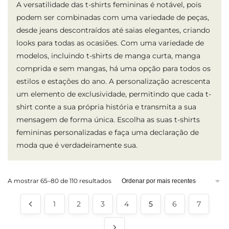
A versatilidade das t-shirts femininas é notável, pois
podem ser combinadas com uma variedade de peças,
desde jeans descontraídos até saias elegantes, criando
looks para todas as ocasiões. Com uma variedade de
modelos, incluindo t-shirts de manga curta, manga
comprida e sem mangas, há uma opção para todos os
estilos e estações do ano. A personalização acrescenta
um elemento de exclusividade, permitindo que cada t-
shirt conte a sua própria história e transmita a sua
mensagem de forma única. Escolha as suas t-shirts
femininas personalizadas e faça uma declaração de
moda que é verdadeiramente sua.
Ordenado
A mostrar 65–80 de 110 resultados
por
mais
1
2
3
4
5
6
7
recentes