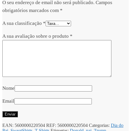
O seu endereço de email não será publicado.
Campos
obrigatórios marcados com
*
A sua classificação
*
A sua avaliação sobre o produto
*
Nome
Email
EAN:
5600000220504
REF:
5600000220504
Categorias:
Dia do
Pai
,
SweatShirts
,
T-Shirts
Etiquetas:
Donald
,
pai
,
Trump