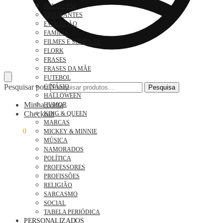
DIA DO PAI
ESTUDANTES
EVOLUÇÃO
FAMÍLIA
FILMES E SÉRIES TV
FLORK
FRASES
FRASES DA MÃE
FUTEBOL
Pesquisar por:
GINÁSIO
Pesquisa
HALLOWEEN
Minha conta
HUMOR
Checkout
KING & QUEEN
MARCAS
0,00
€
0
MICKEY & MINNIE
MÚSICA
NAMORADOS
POLÍTICA
PROFESSORES
PROFISSÕES
RELIGIÃO
SARCASMO
SOCIAL
TABELA PERIÓDICA
PERSONALIZADOS