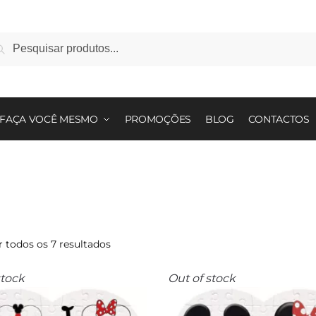
squisar
squisa
:
FAÇA VOCÊ MESMO
PROMOÇÕES
BLOG
CONTACTOS
Ordenado
 todos os 7 resultados
por
mais
stock
Out of stock
recentes