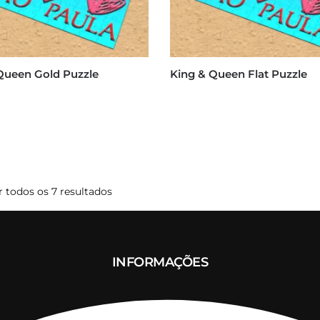
Queen Gold Puzzle
King & Queen Flat Puzzle
Ordenado
 todos os 7 resultados
por
mais
recentes
INFORMAÇÕES