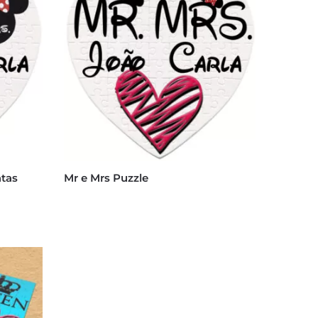
atas
Mr e Mrs Puzzle