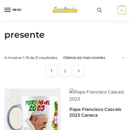
Skip
Skip
to
to
MENU
0
navigation
content
presente
Ordenado
A mostrar 1–16 de 21 resultados
por
mais
1
2
recentes
Papa Francisco Cascais
2023 Caneca