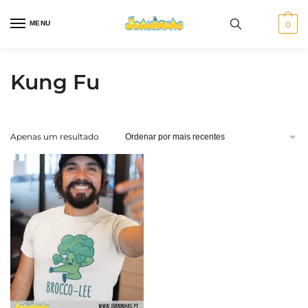
Skip
Skip
to
to
MENU
0
navigation
content
Kung Fu
Apenas um resultado