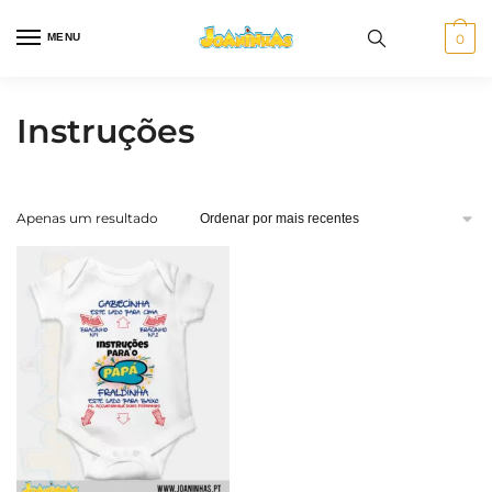
Skip
Skip
to
to
MENU
0
navigation
content
Instruções
Apenas um resultado