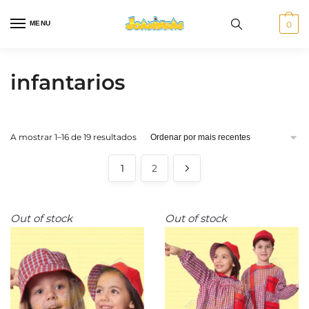
Skip
Skip
to
to
MENU
0
navigation
content
infantarios
Ordenado
A mostrar 1–16 de 19 resultados
por
mais
1
2
recentes
Out of stock
Out of stock