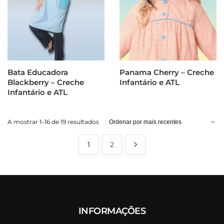
Bata Educadora
Panama Cherry – Creche
Blackberry – Creche
Infantário e ATL
Infantário e ATL
Ordenado
A mostrar 1–16 de 19 resultados
por
mais
1
2
recentes
INFORMAÇÕES