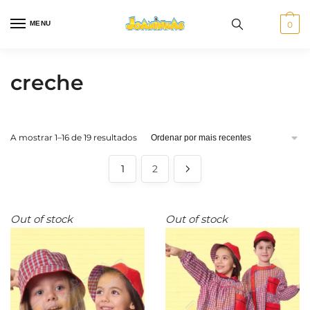
Skip
Skip
to
to
MENU
0
navigation
content
creche
Ordenado
A mostrar 1–16 de 19 resultados
por
mais
1
2
recentes
Out of stock
Out of stock