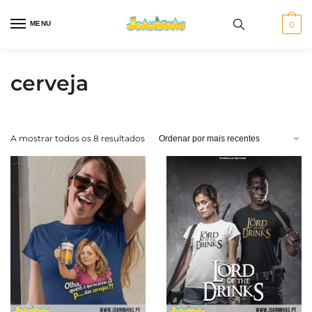
Skip
Skip
to
to
MENU
0
navigation
content
cerveja
Ordenado
A mostrar todos os 8 resultados
por
mais
recentes