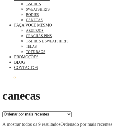
T-SHIRTS
SWEATSHIRTS
BODIES
CANECAS
FAÇA VOCÊ MESMO
AZULEJOS
CRACHÁS PINS
T-SHIRTS E SWEATSHIRTS
TELAS
TOTE BAGS
PROMOÇÕES
BLOG
CONTACTOS
0,00
€
0
canecas
A mostrar todos os 9 resultados
Ordenado por mais recentes