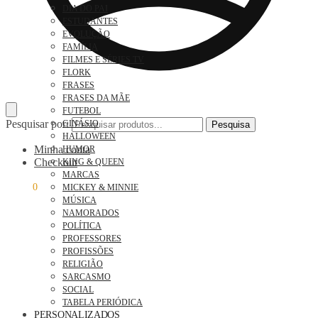
DIA DO PAI
ESTUDANTES
EVOLUÇÃO
FAMÍLIA
FILMES E SÉRIES TV
FLORK
FRASES
FRASES DA MÃE
FUTEBOL
Pesquisar por:
GINÁSIO
Pesquisa
HALLOWEEN
Minha conta
HUMOR
Checkout
KING & QUEEN
MARCAS
0,00
€
0
MICKEY & MINNIE
MÚSICA
NAMORADOS
POLÍTICA
PROFESSORES
PROFISSÕES
RELIGIÃO
SARCASMO
SOCIAL
TABELA PERIÓDICA
PERSONALIZADOS