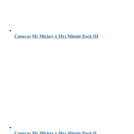
Canecas Mr Mickey e Mrs Minnie Pack III
Canecas Mr Mickey e Mrs Minnie Pack II