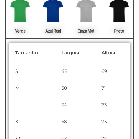
Verde
Azul Real
Cinza Mat
Preto
Tamanho
Largura
Altura
S
48
69
M
50
71
L
54
73
XL
58
75
XXL
62
77