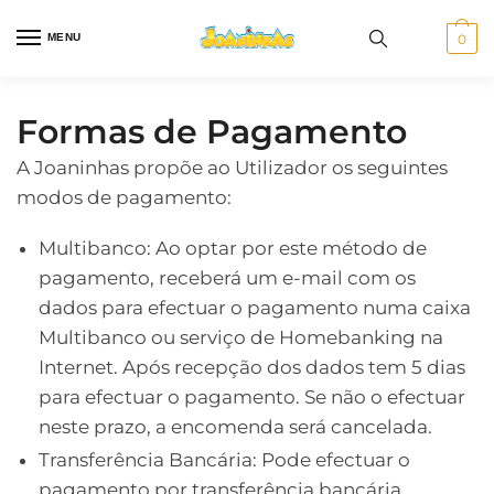
Skip
Skip
to
to
MENU
0
navigation
content
Formas de Pagamento
A Joaninhas propõe ao Utilizador os seguintes
modos de pagamento:
Multibanco: Ao optar por este método de
pagamento, receberá um e-mail com os
dados para efectuar o pagamento numa caixa
Multibanco ou serviço de Homebanking na
Internet. Após recepção dos dados tem 5 dias
para efectuar o pagamento. Se não o efectuar
neste prazo, a encomenda será cancelada.
Transferência Bancária: Pode efectuar o
pagamento por transferência bancária